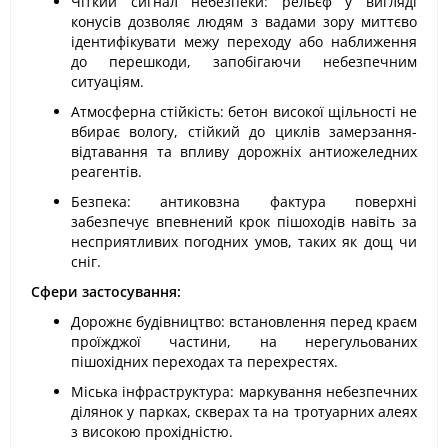
Чіткий сигнал небезпеки: рельєф у вигляді
конусів дозволяє людям з вадами зору миттєво
ідентифікувати межу переходу або наближення
до перешкоди, запобігаючи небезпечним
ситуаціям.
Атмосферна стійкість: бетон високої щільності не
вбирає вологу, стійкий до циклів замерзання-
відтавання та впливу дорожніх антиожеледних
реагентів.
Безпека: антиковзна фактура поверхні
забезпечує впевнений крок пішоходів навіть за
несприятливих погодних умов, таких як дощ чи
сніг.
Сфери застосування:
Дорожнє будівництво: встановлення перед краєм
проїжджої частини, на нерегульованих
пішохідних переходах та перехрестях.
Міська інфраструктура: маркування небезпечних
ділянок у парках, скверах та на тротуарних алеях
з високою прохідністю.