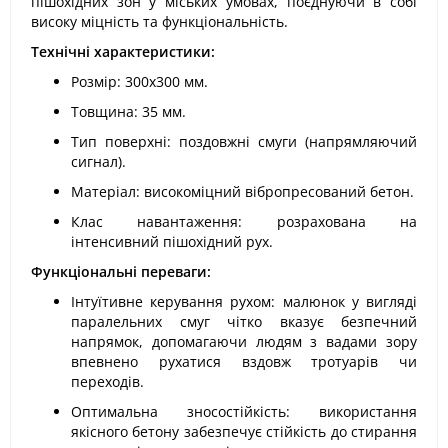
пішохідних зон у міських умовах, поєднуючи в собі
високу міцність та функціональність.
Технічні характеристики:
Розмір: 300х300 мм.
Товщина: 35 мм.
Тип поверхні: поздовжні смуги (напрямляючий
сигнал).
Матеріал: високоміцний вібропресований бетон.
Клас навантаження: розрахована на
інтенсивний пішохідний рух.
Функціональні переваги:
Інтуїтивне керування рухом: малюнок у вигляді
паралельних смуг чітко вказує безпечний
напрямок, допомагаючи людям з вадами зору
впевнено рухатися вздовж тротуарів чи
переходів.
Оптимальна зносостійкість: використання
якісного бетону забезпечує стійкість до стирання