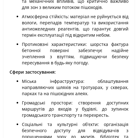
та механічних впливів, що критично важливо
для зон з великим потоком пішоходів.
Атмосферна стійкість: матеріал не руйнується від
вологи, перепадів температур та використання
антиожеледних реагентів, що гарантує довгий
термін експлуатації під відкритим небом.
Протиковзні характеристики: шорстка фактура
бетонної поверхні забезпечує надійне
зчеплення з взуттям, підвищуючи безпеку
пересування в будь-яку погоду.
Сфери застосування:
Міська інфраструктура: облаштування
направляючих шляхів на тротуарах, у скверах,
парках та на пішохідних алеях.
Громадські простори: створення доступних
маршрутів до входів у будівлі, до зупинок
громадського транспорту та перехресть.
Соціальні та культурні об'єкти: організація
безпечного доступу для відвідувачів з
порушеннями зору до музеїв, бібліотек та