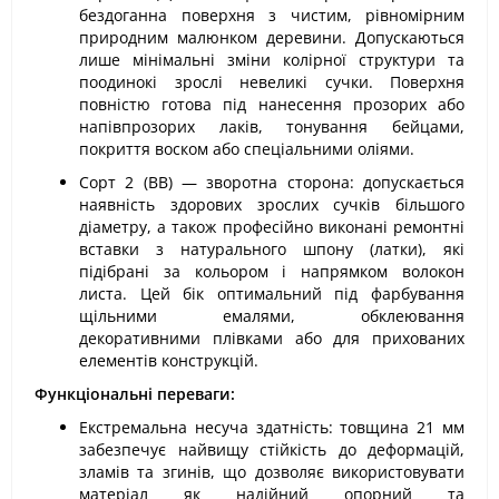
бездоганна поверхня з чистим, рівномірним
природним малюнком деревини. Допускаються
лише мінімальні зміни колірної структури та
поодинокі зрослі невеликі сучки. Поверхня
повністю готова під нанесення прозорих або
напівпрозорих лаків, тонування бейцами,
покриття воском або спеціальними оліями.
Сорт 2 (BB) — зворотна сторона: допускається
наявність здорових зрослих сучків більшого
діаметру, а також професійно виконані ремонтні
вставки з натурального шпону (латки), які
підібрані за кольором і напрямком волокон
листа. Цей бік оптимальний під фарбування
щільними емалями, обклеювання
декоративними плівками або для прихованих
елементів конструкцій.
Функціональні переваги:
Екстремальна несуча здатність: товщина 21 мм
забезпечує найвищу стійкість до деформацій,
зламів та згинів, що дозволяє використовувати
матеріал як надійний опорний та