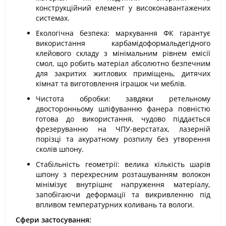
конструкційний елемент у високонавантажених
системах.
Екологічна безпека: маркування ФК гарантує
використання карбамідоформальдегідного
клейового складу з мінімальним рівнем емісії
смол, що робить матеріал абсолютно безпечним
для закритих житлових приміщень, дитячих
кімнат та виготовлення іграшок чи меблів.
Чистота обробки: завдяки ретельному
двосторонньому шліфуванню фанера повністю
готова до використання, чудово піддається
фрезеруванню на ЧПУ-верстатах, лазерній
порізці та акуратному розпилу без утворення
сколів шпону.
Стабільність геометрії: велика кількість шарів
шпону з перехресним розташуванням волокон
мінімізує внутрішнє напруження матеріалу,
запобігаючи деформації та викривленню під
впливом температурних коливань та вологи.
Сфери застосування: