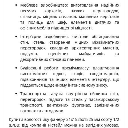
Меблеве виробництво: виготовлення надійних
несучих каркасів, важких перегородок,
стільниць, міцних стелажів, масивних верстаків
та полиць для шаф, елементів дитячих та
офісних меблів підвищеної міцності.
Інтер'єрне оздоблення: чистове облицювання
стін, стель, створення міцних міжкімнатних
перегородок, складних архітектурних макетів,
подіумів, сценічних майданчиків та
декоративних стінових панелей.
Будівельні роботи преміумкласу: влаштування
високоміцних підлог, сходів, сходів-маршів,
підвіконників та інших елементів інтер'єру, що
піддаються щоденному інтенсивному зносу.
Транспортна галузь: внутрішня обшивка стін,
перегородок, підлоги та стель у пасажирському
транспорті, вантажних фургонах, залізничних
вагонах та автодомах.
Купити вологостійку фанеру 21х1525х1525 мм сорту 1/2
(B/BB) від компанії Рістейл можна на вигідних умовах.