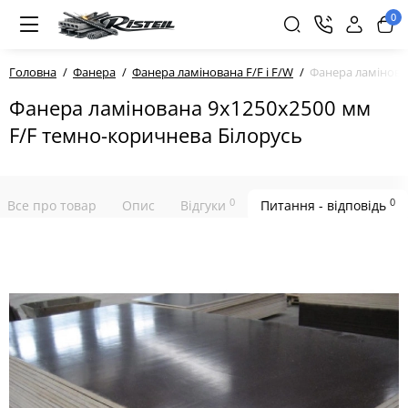
0
Головна
Фанера
Фанера ламінована F/F і F/W
Фанера ламінова
Фанера ламінована 9х1250х2500 мм
F/F темно-коричнева Білорусь
0
0
Все про товар
Опис
Відгуки
Питання - відповідь