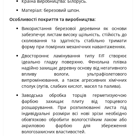
Країна виробництва: Білорусь.
Матеріал: березовий шпон.
Особливості покриття та виробництва:
Використання березової деревини як основи
забезпечує листам високу щільність, стійкість до
сколювання та здатність стабільно тримати
форму при помірних механічних навантаженнях.
Двостороннє ламінування типу F/F створює
ідеально гладку поверхню. Фенольна плівка
надійно захищає деревну основу від негативного
впливу вологи, ультрафіолетового
випромінювання, а також агресивних хімічних
сполук (лугів, слабких кислот, масел та палива).
Заводська обробка торців герметизуючою
фарбою захищає плиту від торцевого
розшарування. При розпилюванні листа під
індивідуальні розміри всі нові зрізи необхідно
обов'язково обробити вологостійким лаком або
акриловою фарбою для збереження
вологозахисних властивостей.