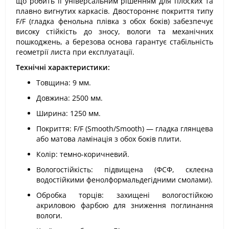
що робить її універсальним рішенням для плоских та
плавно вигнутих каркасів. Двостороннє покриття типу
F/F (гладка фенольна плівка з обох боків) забезпечує
високу стійкість до зносу, вологи та механічних
пошкоджень, а березова основа гарантує стабільність
геометрії листа при експлуатації.
Технічні характеристики:
Товщина: 9 мм.
Довжина: 2500 мм.
Ширина: 1250 мм.
Покриття: F/F (Smooth/Smooth) — гладка глянцева
або матова ламінація з обох боків плити.
Колір: темно-коричневий.
Вологостійкість: підвищена (ФСФ, склеєна
водостійкими фенолформальдегідними смолами).
Обробка торців: захищені вологостійкою
акриловою фарбою для зниження поглинання
вологи.