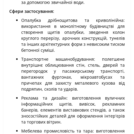
за допомогою звичайноі води.
Сфери застосування:
Опалубка дрібнощитова та криволінійна:
використання в монолітному будівництві для
створення щитів опалубки, зведення колон
круглого перерізу, арочних конструкцій, тунелів
та інших архітектурних форм з невисоким тиском
бетонної суміші.
Транспортне машинобудування: полегшене
внутрішнє облицювання стін, стель, дверей та
перегородок у пасажирському транспорті,
вантажних фургонах, мікроавтобусах та
причепах для захисту металевого кузова від
подряпин, сколів та ударів.
Реклама та дизайн: виготовлення вуличних
інформаційних щитів, вивісок, рекламних
банерів, елементів виставкових стендів, а також
зносостійких деталей для оформлення інтер'єрів
та торгових вітрин.
Мебелева промисловість та тара: виготовлення