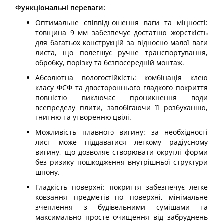
Функціональні переваги:
Оптимальне співвідношення ваги та міцності:
товщина 9 мм забезпечує достатню жорсткість
для багатьох конструкцій за відносно малої ваги
листа, що полегшує ручне транспортування,
обробку, порізку та безпосередній монтаж.
Абсолютна вологостійкість: комбінація клею
класу ФСФ та двостороннього гладкого покриття
повністю виключає проникнення води
всепределу плити, запобігаючи її розбуханню,
гнитню та утворенню цвілі.
Можливість плавного вигину: за необхідності
лист може піддаватися легкому радіусному
вигину, що дозволяє створювати округлі форми
без ризику пошкодження внутрішньої структури
шпону.
Гладкість поверхні: покриття забезпечує легке
ковзання предметів по поверхні, мінімальне
зчеплення з будівельними сумішами та
максимально просте очищення від забруднень