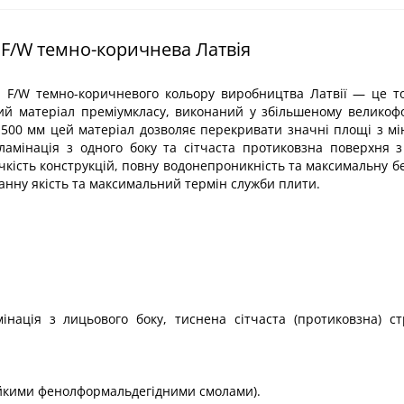
 F/W темно-коричнева Латвія
 F/W темно-коричневого кольору виробництва Латвії — це т
й матеріал преміумкласу, виконаний у збільшеному великоф
1500 мм цей матеріал дозволяє перекривати значні площі з м
 ламінація з одного боку та сітчаста протиковзна поверхня з
чкість конструкцій, повну водонепроникність та максимальну б
ганну якість та максимальний термін служби плити.
нація з лицьового боку, тиснена сітчаста (протиковзна) ст
тійкими фенолформальдегідними смолами).