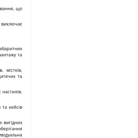
ування, що
 виключає
габаритних
вантажу та
, містків,
дитячих та
 настилів,
 та кейсів
а вигідних
зберігання
ивідуальна