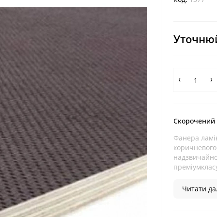
Уточнюй
Скорочений
Фанера ламі
коричневого 
надзвичайно
преміумкласу
Читати дал