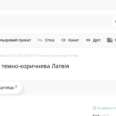
льоровий прокат
Сітка
Канат
Дріт
вана 6.5х1500х3000 F/W темно-коричнева Латвія
 темно-коричнева Латвія
0
ідповідь
В наявності
Код:
1377