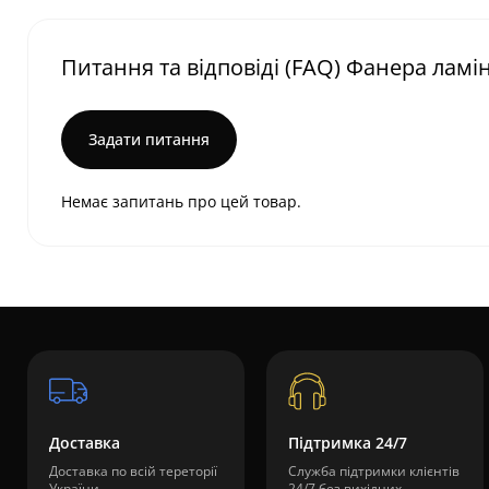
Питання та відповіді (FAQ) Фанера ламі
Задати питання
Немає запитань про цей товар.
Доставка
Підтримка 24/7
Доставка по всій тереторії
Служба підтримки клієнтів
України
24/7 без вихідних