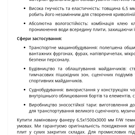
Висока гнучкість та еластичність: товщина 6,5 м
робить його незамінним для створення криволіній
Абсолютна вологостійкість: комбінація клею 
проникнення води всередину плити, захищаючи її
Сфери застосування:
Транспортне машинобудування: полегшена обшивк
вантажних фургонах, фурах, напівпричепах, мікроа
безпеки персоналу.
Будівництво та облаштування майданчиків: ств
тимчасових пішохідних зон, сценічних подіумів
спортивних майданчиків.
Суднобудування: використання у конструкціях чов
внутрішнього облицювання бортів та елементів, ст
Виробництво зносостійкої тари: виготовлення до
для транспортування великого сценічного, музичн
Купити ламіновану фанеру 6,5х1500х3000 мм F/W темно
умовах. Ми гарантуємо оригінальність походження мат
плит у сухих закритих складах. Для промислових під