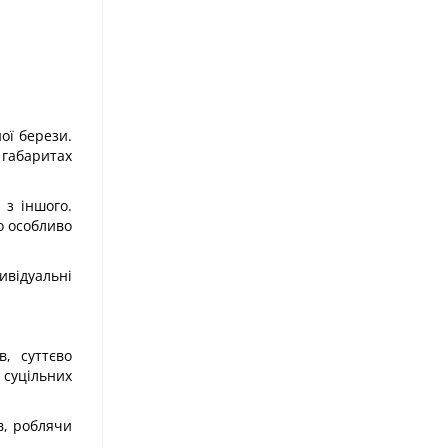
ої берези.
 габаритах
 з іншого.
о особливо
ивідуальні
, суттєво
суцільних
в, роблячи