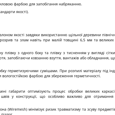
риловою фарбою для запобігання набряканню.
андарти якості).
алоном якості завдяки використанню щільної деревини північн
 розрив та злам навіть при малій товщині 6,5 мм та великих
у плівку з одного боку та плівку з тисненням у вигляді сітки
ртя, запобігаючи ковзанню взуття, вантажів або обладнання, щ
робку герметизуючими сумішами. При розпилі матеріалу під інд
ти вологостійкою фарбою для збереження герметичності.
ені габарити оптимізують процес обробки великих каркасів
швів у конструкції, що особливо важливо для отримання 
она (Wiremesh) мінімізує ризик травматизму та зсуву предметі
 підлог.