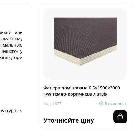
онкий, але
орматному
інімальною
 іншого) у
езпеку при
Фанера ламінована 6.5х1500х3000
F/W темно-коричнева Латвія
Код: 1377
В наявності
руктура зі
Уточнюйте ціну