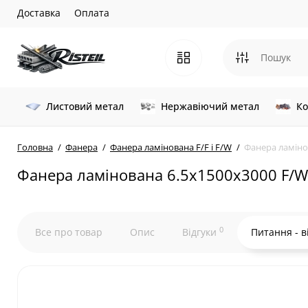
Доставка
Оплата
Листовий метал
Нержавіючий метал
Ко
Головна
Фанера
Фанера ламінована F/F і F/W
Фанера ламіно
Фанера ламінована 6.5х1500х3000 F/W
0
Все про товар
Опис
Відгуки
Питання - в