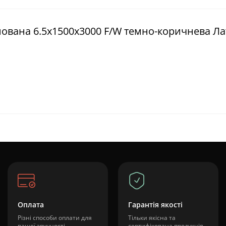
нована 6.5х1500х3000 F/W темно-коричнева Ла
Оплата
Гарантія якості
Різні способи оплати для
Тільки якісна та
вашої зручності
сертифікована продукція