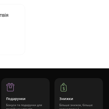
твія
Подарунки
Знижки
Бонуси та подарунки для
Більше знижок, більше
постійних клієнтів
заощаджень!