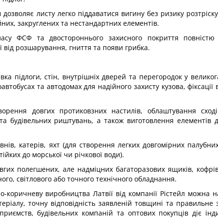
м дозволяє листу легко піддаватися вигину без ризику розтріск
них, закруглених та нестандартних елементів.
класу ФСФ та двостороннього захисного покриття повністю
 від розшарування, гниття та появи грибка.
а підлоги, стін, внутрішніх дверей та перегородок у велико
втобусах та автодомах для надійного захисту кузова, фіксації 
орення довгих протиковзних настилів, облаштування сходів
 та будівельних риштувань, а також виготовлення елементів 
нів, катерів, яхт (для створення легких довгомірних палубних
ійких до морської чи річкової води).
вгих полегшених, але надміцних багаторазових ящиків, кофрів
ого, світлового або точного технічного обладнання.
-коричневу виробництва Латвії від компанії Рістейл можна н
еріалу, точну відповідність заявленій товщині та правильне 
приємств, будівельних компаній та оптових покупців діє інд