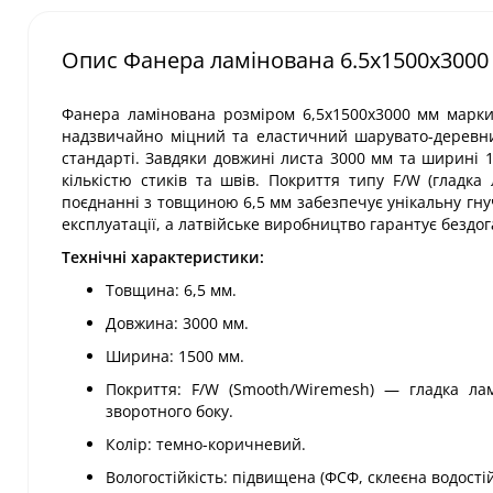
Опис Фанера ламінована 6.5х1500х3000
Фанера ламінована розміром 6,5х1500х3000 мм марки
надзвичайно міцний та еластичний шарувато-деревни
стандарті. Завдяки довжині листа 3000 мм та ширині 
кількістю стиків та швів. Покриття типу F/W (гладка
поєднанні з товщиною 6,5 мм забезпечує унікальну гну
експлуатації, а латвійське виробництво гарантує бездо
Технічні характеристики:
Товщина: 6,5 мм.
Довжина: 3000 мм.
Ширина: 1500 мм.
Покриття: F/W (Smooth/Wiremesh) — гладка ламі
зворотного боку.
Колір: темно-коричневий.
Вологостійкість: підвищена (ФСФ, склеєна водос