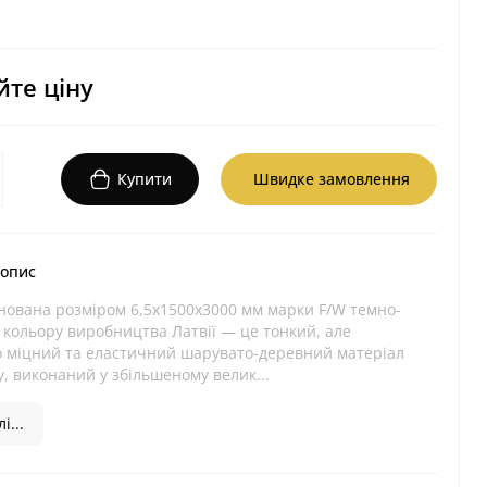
те ціну
Купити
Швидке замовлення
 опис
нована розміром 6,5х1500х3000 мм марки F/W темно-
кольору виробництва Латвії — це тонкий, але
 міцний та еластичний шарувато-деревний матеріал
, виконаний у збільшеному велик...
і...