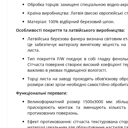
Обробка торців: захищені спеціальною водно-ак
Країна виробництва: Латвія (високі європейські ст
Матеріал: 100% відбірний березовий шпон.
Особливості покриття та латвійського виробництва:
Латвійська березова фанера визнана світовим ет
Це забезпечує матеріалу виняткову міцність на
листа.
Тип покриття F/W поєднує в собі гладку фенольн
Сітчаста поверхня створює високий коефіцієнт те
важливо в умовах підвищеної вологості.
Торці листа на заводі проходять обов'язкову об
розміри свіжі зрізи необхідно самостійно оброби
Функціональні переваги:
Великоформатний розмір 1500х3000 мм: збільш
прискорюють монтаж та зменшують кількість 
протиковзних поверхонь.
Ефект протиковзання: сітчаста текстурована стор
матеріал ідеальним для облаштування настилів та