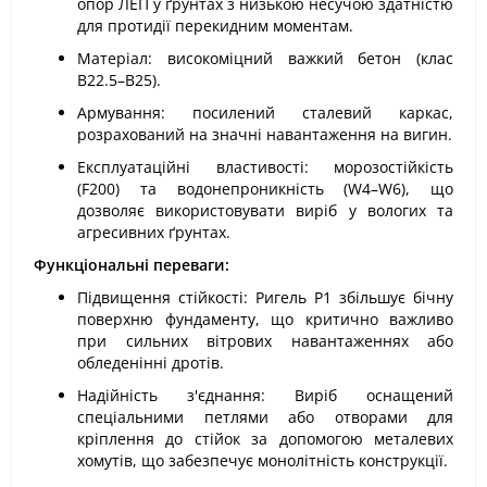
опор ЛЕП у ґрунтах з низькою несучою здатністю
для протидії перекидним моментам.
Матеріал: високоміцний важкий бетон (клас
В22.5–В25).
Армування: посилений сталевий каркас,
розрахований на значні навантаження на вигин.
Експлуатаційні властивості: морозостійкість
(F200) та водонепроникність (W4–W6), що
дозволяє використовувати виріб у вологих та
агресивних ґрунтах.
Функціональні переваги:
Підвищення стійкості: Ригель Р1 збільшує бічну
поверхню фундаменту, що критично важливо
при сильних вітрових навантаженнях або
обледенінні дротів.
Надійність з'єднання: Виріб оснащений
спеціальними петлями або отворами для
кріплення до стійок за допомогою металевих
хомутів, що забезпечує монолітність конструкції.