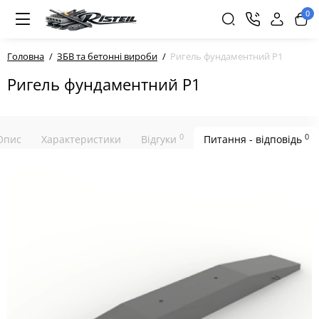
0
Головна
ЗБВ та бетонні вироби
Ригель фундаментний Р1
Ригель фундаментний Р1
0
0
Опис
Характеристики
Відгуки
Питання - відповідь