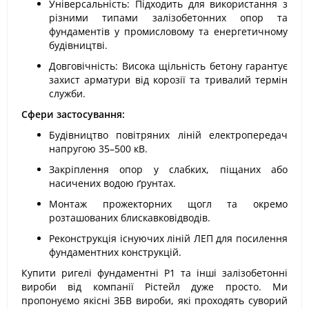
Універсальність: Підходить для використання з
різними типами залізобетонних опор та
фундаментів у промисловому та енергетичному
будівництві.
Довговічність: Висока щільність бетону гарантує
захист арматури від корозії та тривалий термін
служби.
Сфери застосування:
Будівництво повітряних ліній електропередач
напругою 35–500 кВ.
Закріплення опор у слабких, піщаних або
насичених водою ґрунтах.
Монтаж прожекторних щогл та окремо
розташованих блискавковідводів.
Реконструкція існуючих ліній ЛЕП для посилення
фундаментних конструкцій.
Купити ригелі фундаментні Р1 та інші залізобетонні
вироби від компанії Рістейл дуже просто. Ми
пропонуємо якісні ЗБВ вироби, які проходять суворий