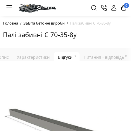
0
Головна
ЗБВ та бетонні вироби
Палі забивні С 70-35-8у
Палі забивні С 70-35-8у
0
0
Опис
Характеристики
Відгуки
Питання - відповідь