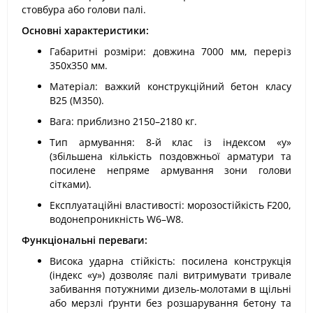
стовбура або голови палі.
Основні характеристики:
Габаритні розміри: довжина 7000 мм, переріз
350х350 мм.
Матеріал: важкий конструкційний бетон класу
В25 (М350).
Вага: приблизно 2150–2180 кг.
Тип армування: 8-й клас із індексом «у»
(збільшена кількість поздовжньої арматури та
посилене непряме армування зони голови
сітками).
Експлуатаційні властивості: морозостійкість F200,
водонепроникність W6–W8.
Функціональні переваги:
Висока ударна стійкість: посилена конструкція
(індекс «у») дозволяє палі витримувати тривале
забивання потужними дизель-молотами в щільні
або мерзлі ґрунти без розшарування бетону та