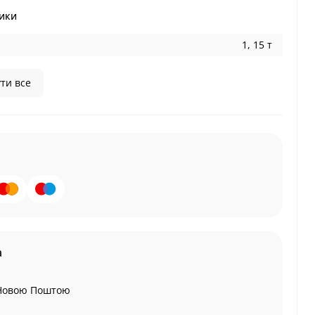
ики
1, 15 т
ти все
а
Новою Поштою