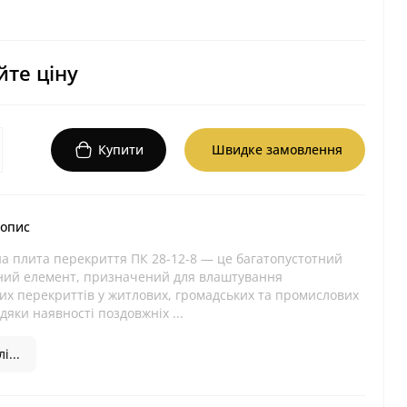
те ціну
Купити
Швидке замовлення
 опис
на плита перекриття ПК 28-12-8 — це багатопустотний
ний елемент, призначений для влаштування
их перекриттів у житлових, громадських та промислових
вдяки наявності поздовжніх ...
і...