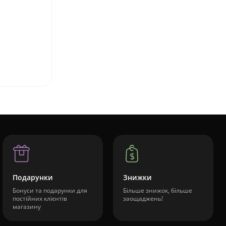
Подарунки
Знижки
Бонуси та подарунки для
Більше знижок, більше
постійних клієнтів
заощаджень!
магазину