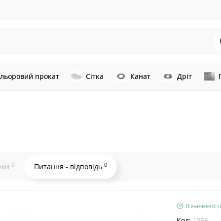
льоровий прокат
Сітка
Канат
Дріт
0
0
уки
Питання - відповідь
В наявності
Код:
1556