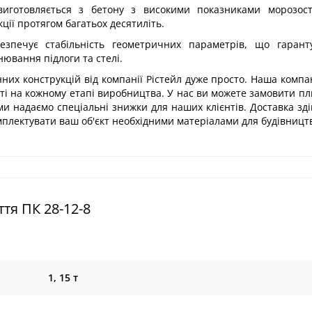
виготовляється з бетону з високими показниками морозості
кції протягом багатьох десятиліть.
безпечує стабільність геометричних параметрів, що гарант
ювання підлоги та стелі.
них конструкцій від компанії Рістейл дуже просто. Наша компа
сті на кожному етапі виробництва. У нас ви можете замовити пл
 ми надаємо спеціальні знижки для наших клієнтів. Доставка зд
омплектувати ваш об'єкт необхідними матеріалами для будівницт
тя ПК 28-12-8
1, 15 т