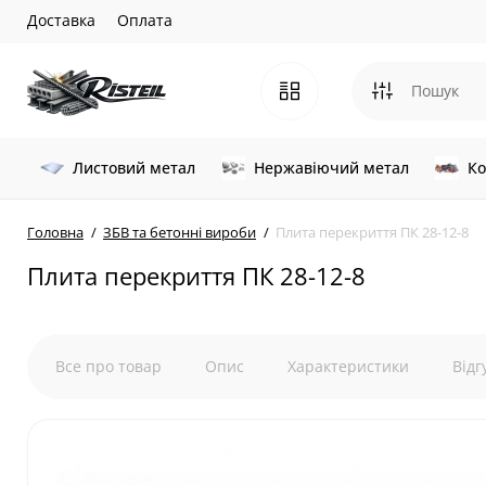
Доставка
Оплата
Листовий метал
Нержавіючий метал
Ко
Головна
ЗБВ та бетонні вироби
Плита перекриття ПК 28-12-8
Плита перекриття ПК 28-12-8
Все про товар
Опис
Характеристики
Відг