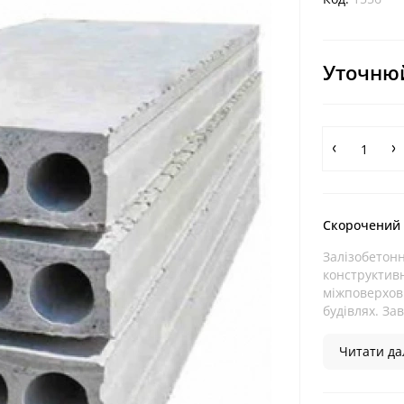
Уточнюй
Скорочений
Залізобетон
конструктив
міжповерхов
будівлях. За
Читати дал