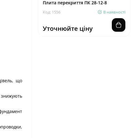
Плита перекриття ПК 28-12-8
Код: 1556
В наявності
Уточнюйте ціну
дівель, що
 знижують
 фундамент
опроводки,