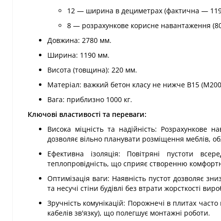
12 — ширина в дециметрах (фактична — 119
8 — розрахункове корисне навантаження (800
Довжина: 2780 мм.
Ширина: 1190 мм.
Висота (товщина): 220 мм.
Матеріал: важкий бетон класу не нижче В15 (М200
Вага: приблизно 1000 кг.
Ключові властивості та переваги:
Висока міцність та надійність: Розрахункове н
дозволяє вільно планувати розміщення меблів, об
Ефективна ізоляція: Повітряні пустоти все
теплопровідність, що сприяє створенню комфортн
Оптимізація ваги: Наявність пустот дозволяє зн
та несучі стіни будівлі без втрати жорсткості виро
Зручність комунікацій: Порожнечі в плитах част
кабелів зв'язку), що полегшує монтажні роботи.