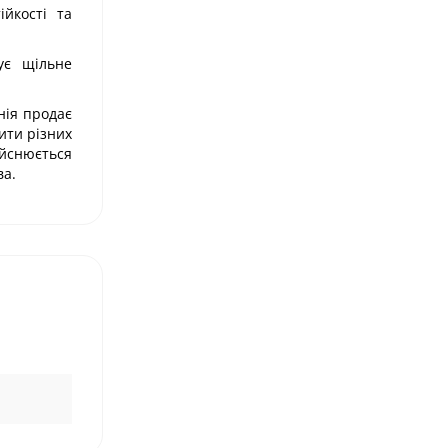
йкості та
ує щільне
нія продає
ити різних
ійснюється
ва.