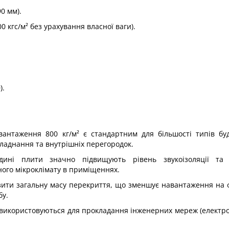
0 мм).
 кгс/м² без урахування власної ваги).
).
авантаження 800 кг/м² є стандартним для більшості типів бу
ладнання та внутрішніх перегородок.
редині плити значно підвищують рівень звукоізоляції та
ого мікроклімату в приміщеннях.
изити загальну масу перекриття, що зменшує навантаження на
бу.
о використовуються для прокладання інженерних мереж (електр