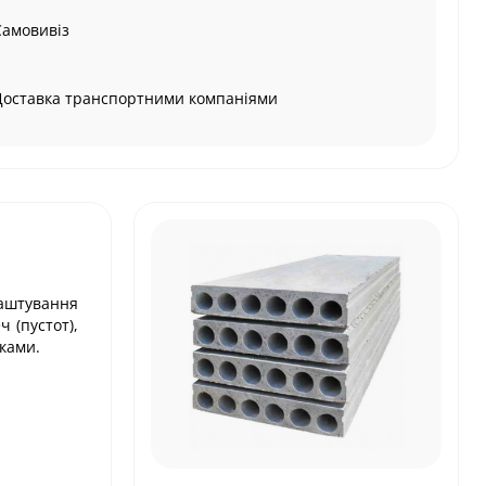
Самовивіз
Доставка транспортними компаніями
аштування
 (пустот),
иками.