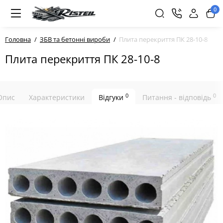
0
Головна
ЗБВ та бетонні вироби
Плита перекриття ПК 28-10-8
Плита перекриття ПК 28-10-8
0
0
Опис
Характеристики
Відгуки
Питання - відповідь