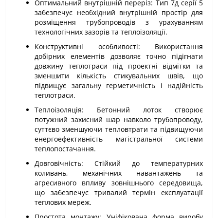
Оптимальний внутрішній переріз: Тип 7д серії 5
забезпечує необхідний внутрішній простір для
розміщення трубопроводів з урахуванням
технологічних зазорів та теплоізоляції.
Конструктивні особливості: Використання
добірних елементів дозволяє точно підігнати
довжину теплотраси під проектні відмітки та
зменшити кількість стикувальних швів, що
підвищує загальну герметичність і надійність
теплотраси.
Теплоізоляція: Бетонний лоток створює
потужний захисний шар навколо трубопроводу,
суттєво зменшуючи тепловтрати та підвищуючи
енергоефективність магістральної системи
теплопостачання.
Довговічність: Стійкий до температурних
коливань, механічних навантажень та
агресивного впливу зовнішнього середовища,
що забезпечує тривалий термін експлуатації
теплових мереж.
Простота монтажу: Уніфікована форма виробу