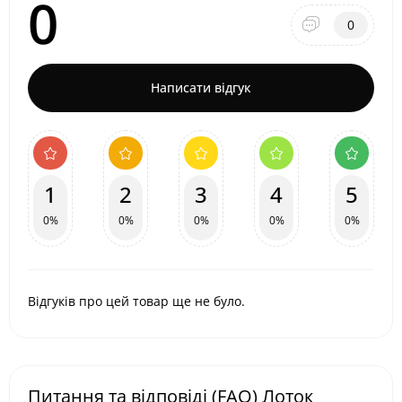
0
0
Написати відгук
1
2
3
4
5
0%
0%
0%
0%
0%
Відгуків про цей товар ще не було.
Питання та відповіді (FAQ) Лоток