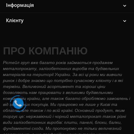
Інформація
Клієнту
ПРО КОМПАНІЮ
Рістейл груп вже багато років займається продажем
металопрокату, залізобетонних виробів та будівельних
матеріалів на території України. За всі ці роки ми вивчили
ринок і добре знаємо що потрібно сучасному клієнту і в які
терміни. Величезний асортимент та хороші ціни
дозволяють нам працювати з великими будівельними
компаніями країни, але також багато обробляємо замовлень і
від звичайних покупців. Ми працюємо не лише у Києві та
області, але також і по всій країні. Основний продукт, яким
торгує це: нержавіючий і чорний металопрокат також різні
види залізобетонних виробів: плити, панелі, блоки, балки,
фундаментні сходи. Ми пропонуємо не тільки величезний
асортимент, а ще професійну консультацію наших