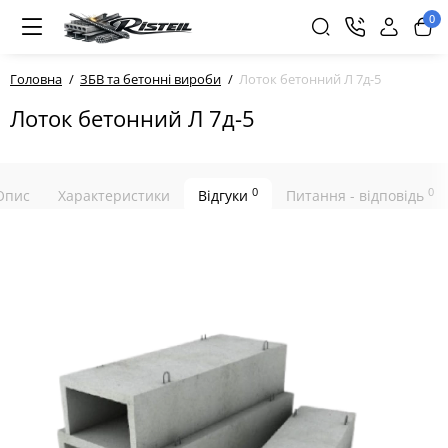
0
Головна
ЗБВ та бетонні вироби
Лоток бетонний Л 7д-5
Лоток бетонний Л 7д-5
0
0
Опис
Характеристики
Відгуки
Питання - відповідь