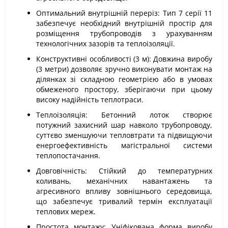
Оптимальний внутрішній переріз: Тип 7 серії 11
забезпечує необхідний внутрішній простір для
розміщення трубопроводів з урахуванням
технологічних зазорів та теплоізоляції.
Конструктивні особливості (3 м): Довжина виробу
(3 метри) дозволяє зручно виконувати монтаж на
ділянках зі складною геометрією або в умовах
обмеженого простору, зберігаючи при цьому
високу надійність теплотраси.
Теплоізоляція: Бетонний лоток створює
потужний захисний шар навколо трубопроводу,
суттєво зменшуючи тепловтрати та підвищуючи
енергоефективність магістральної системи
теплопостачання.
Довговічність: Стійкий до температурних
коливань, механічних навантажень та
агресивного впливу зовнішнього середовища,
що забезпечує тривалий термін експлуатації
теплових мереж.
Простота монтажу: Уніфікована форма виробу