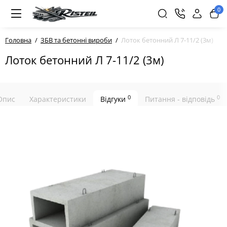
0
Головна
ЗБВ та бетонні вироби
Лоток бетонний Л 7-11/2 (3м)
Лоток бетонний Л 7-11/2 (3м)
0
0
Опис
Характеристики
Відгуки
Питання - відповідь