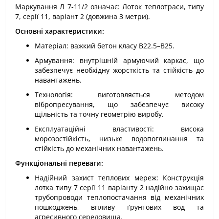
Маркування Л 7-11/2 означає: Лоток теплотраси, типу
7, серії 11, варіант 2 (довжина 3 метри).
Основні характеристики:
Матеріал: важкий бетон класу В22.5–В25.
Армування: внутрішній армуючий каркас, що
забезпечує необхідну жорсткість та стійкість до
навантажень.
Технологія: виготовляється методом
вібропресування, що забезпечує високу
щільність та точну геометрію виробу.
Експлуатаційні властивості: висока
морозостійкість, низьке водопоглинання та
стійкість до механічних навантажень.
Функціональні переваги:
Надійний захист теплових мереж: Конструкція
лотка типу 7 серії 11 варіанту 2 надійно захищає
трубопроводи теплопостачання від механічних
пошкоджень, впливу ґрунтових вод та
агресивного середовища.