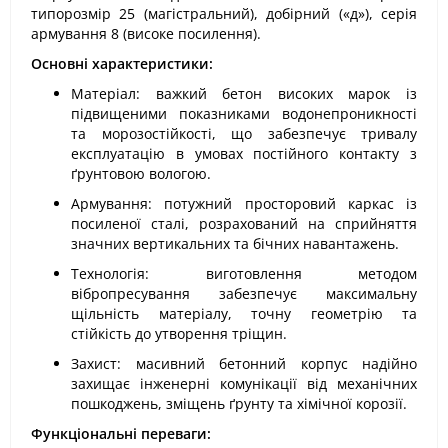
типорозмір 25 (магістральний), добірний («д»), серія
армування 8 (високе посилення).
Основні характеристики:
Матеріал: важкий бетон високих марок із
підвищеними показниками водонепроникності
та морозостійкості, що забезпечує тривалу
експлуатацію в умовах постійного контакту з
ґрунтовою вологою.
Армування: потужний просторовий каркас із
посиленої сталі, розрахований на сприйняття
значних вертикальних та бічних навантажень.
Технологія: виготовлення методом
вібропресування забезпечує максимальну
щільність матеріалу, точну геометрію та
стійкість до утворення тріщин.
Захист: масивний бетонний корпус надійно
захищає інженерні комунікації від механічних
пошкоджень, зміщень ґрунту та хімічної корозії.
Функціональні переваги: