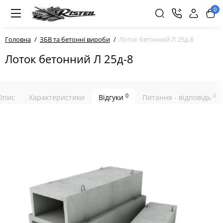
0
Головна
ЗБВ та бетонні вироби
Лоток бетонний Л 25д-8
Лоток бетонний Л 25д-8
0
0
Опис
Характеристики
Відгуки
Питання - відповідь