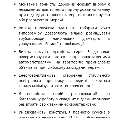
Монтажна точність: добірний формат виробу є
незамінним для точного підгону довжини каналу
при підході до теплових камер, нетипових вузлів
або розгалужень мережі.
Висока пропускна здатність: габарити 25-го
типорозміру дозволяють вільно розміщувати
трубопроводи найбільших діаметрів з
урахуванням об'ємної теплоізоляції.
Висока несуча здатність: серія 8 дозволяє
використовувати лоток під завантаженими
автомагістралями, на територіях промислових
об'єктів та при глибокому закладанні мереж.
Енергоефективність: створення стабільного
повітряного прошарку всередині закритого
каналу мінімізує втрати теплової енергії.
Довговічність: виріб розрахований на
багаторічну роботу в складних підземних умовах
без втрати своїх технічних характеристик.
Уніфікованість: конструкція повністю сумісна з
плитами перекриття серії П 25 для формування