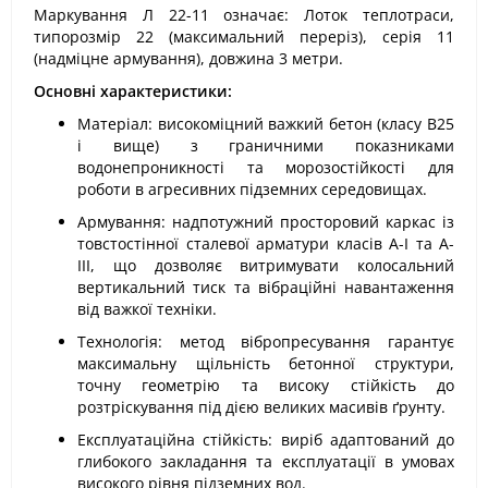
Маркування Л 22-11 означає: Лоток теплотраси,
типорозмір 22 (максимальний переріз), серія 11
(надміцне армування), довжина 3 метри.
Основні характеристики:
Матеріал: високоміцний важкий бетон (класу В25
і вище) з граничними показниками
водонепроникності та морозостійкості для
роботи в агресивних підземних середовищах.
Армування: надпотужний просторовий каркас із
товстостінної сталевої арматури класів А-I та А-
III, що дозволяє витримувати колосальний
вертикальний тиск та вібраційні навантаження
від важкої техніки.
Технологія: метод вібропресування гарантує
максимальну щільність бетонної структури,
точну геометрію та високу стійкість до
розтріскування під дією великих масивів ґрунту.
Експлуатаційна стійкість: виріб адаптований до
глибокого закладання та експлуатації в умовах
високого рівня підземних вод.