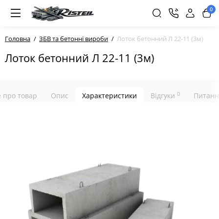
0
Головна
ЗБВ та бетонні вироби
Лоток бетонний Л 22-11 (3м)
Лоток бетонний Л 22-11 (3м)
0
е про товар
Опис
Характеристики
Відгуки
Питанн