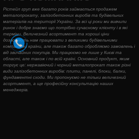
Рістейл груп вже багато років займається продажем
металопрокату, залізобетонних виробів та будівельних
матеріалів на території України. За всі ці роки ми вивчили
ринок і добре знаємо що потрібно сучасному клієнту і в які
терміни. Величезний асортимент та хороші ціни
дозволяють нам працювати з великими будівельними
компаніями країни, але також багато обробляємо замовлень і
від звичайних покупців. Ми працюємо не лише у Києві та
області, але також і по всій країні. Основний продукт, яким
торгує це: нержавіючий і чорний металопрокат також різні
види залізобетонних виробів: плити, панелі, блоки, балки,
фундаментні сходи. Ми пропонуємо не тільки величезний
асортимент, а ще професійну консультацію наших
менеджерів.