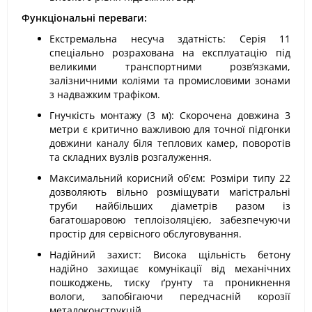
Функціональні переваги:
Екстремальна несуча здатність: Серія 11
спеціально розрахована на експлуатацію під
великими транспортними розв’язками,
залізничними коліями та промисловими зонами
з надважким трафіком.
Гнучкість монтажу (3 м): Скорочена довжина 3
метри є критично важливою для точної підгонки
довжини каналу біля теплових камер, поворотів
та складних вузлів розгалуження.
Максимальний корисний об'єм: Розміри типу 22
дозволяють вільно розміщувати магістральні
труби найбільших діаметрів разом із
багатошаровою теплоізоляцією, забезпечуючи
простір для сервісного обслуговування.
Надійний захист: Висока щільність бетону
надійно захищає комунікації від механічних
пошкоджень, тиску ґрунту та проникнення
вологи, запобігаючи передчасній корозії
металоконструкцій.