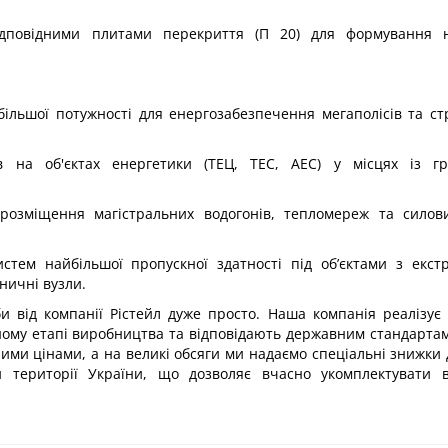
відповідними плитами перекриття (П 20) для формування н
ільшої потужності для енергозабезпечення мегаполісів та ст
в на об'єктах енергетики (ТЕЦ, ТЕС, АЕС) у місцях із г
розміщення магістральних водогонів, тепломереж та силови
истем найбільшої пропускної здатності під об’єктами з екс
ничні вузли.
и від компанії Рістейл дуже просто. Наша компанія реалізує 
ному етапі виробництва та відповідають державним стандартам
ими цінами, а на великі обсяги ми надаємо спеціальні знижки
й території України, що дозволяє вчасно укомплектувати в