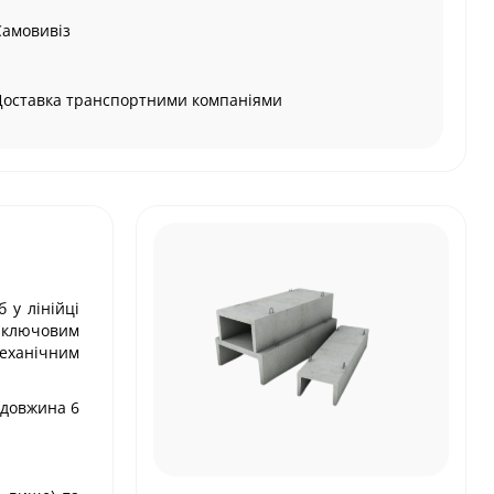
Самовивіз
Доставка транспортними компаніями
 у лінійці
к ключовим
еханічним
 довжина 6