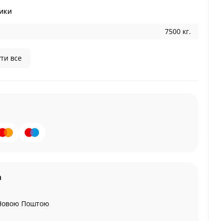
ики
7500 кг.
ти все
а
Новою Поштою