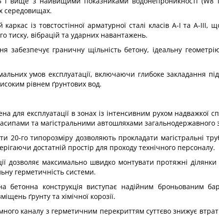
5 і вище з найвищими показниками водонепроникності (W8 і
их середовищах.
ркас із товстостінної арматурної сталі класів А-I та А-III, щ
ого тиску, вібрацій та ударних навантажень.
ня забезпечує граничну щільність бетону, ідеальну геометрі
емальних умов експлуатації, включаючи глибоке закладання під
високим рівнем ґрунтових вод.
на для експлуатації в зонах із інтенсивним рухом надважкої сп
 насипами та магістральними автошляхами загальнодержавного 
ти 20-го типорозміру дозволяють прокладати магістральні тр
ерігаючи достатній простір для проходу технічного персоналу.
ції дозволяє максимально швидко монтувати протяжні ділянки
альну герметичність системи.
на бетонна конструкція виступає надійним броньованим бар
іщень ґрунту та хімічної корозії.
емного каналу з герметичним перекриттям суттєво знижує втрат