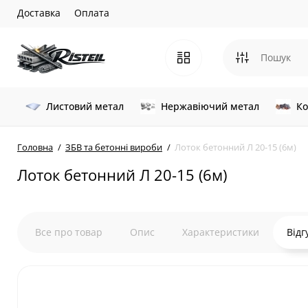
Доставка
Оплата
Листовий метал
Нержавіючий метал
Ко
Головна
ЗБВ та бетонні вироби
Лоток бетонний Л 20-15 (6м)
Лоток бетонний Л 20-15 (6м)
Все про товар
Опис
Характеристики
Відг