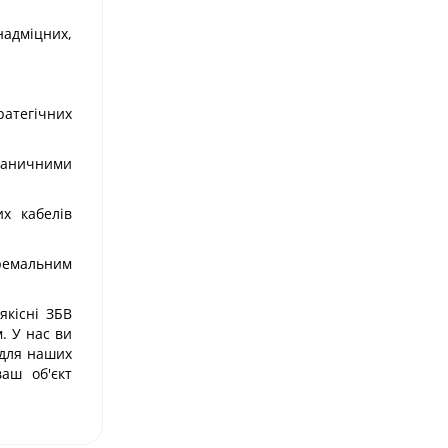
адміцних,
ратегічних
раничними
х кабелів
тремальним
якісні ЗБВ
. У нас ви
 для наших
аш об'єкт