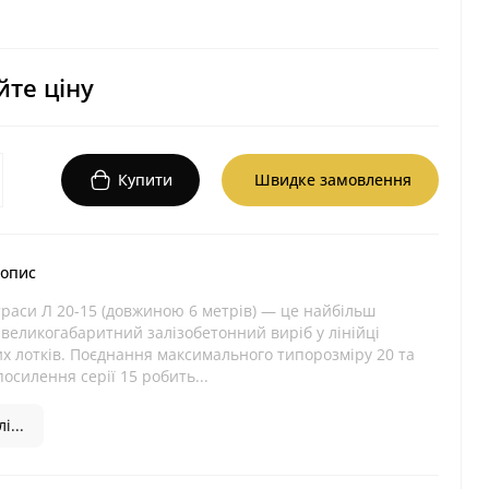
те ціну
Купити
Швидке замовлення
 опис
раси Л 20-15 (довжиною 6 метрів) — це найбільш
великогабаритний залізобетонний виріб у лінійці
х лотків. Поєднання максимального типорозміру 20 та
осилення серії 15 робить...
і...