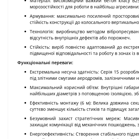
Матеріал: високоміцний важкий бетон класу В2
морозостійкості для роботи в найбільш агресивн
Армування: максимально посилений просторовий ка
стійкість конструкції до колосального вертикальн
Технологія: виробництво методом вібропресуван
відсутність внутрішніх дефектів або порожнеч.
Стійкість: виріб повністю адаптований до екстр
підвищеної відповідальності та роботу в зонах із 
Функціональні переваги:
Екстремальна несуча здатність: Серія 15 розробле
під злітними смугами аеродромів, залізничними
Максимальний корисний об'єм: Внутрішні габари
найбільших діаметрів з потовщеною ізоляцією, зб
Ефективність монтажу (6 м): Велика довжина сек
суттєво зменшує кількість стиків та підвищує заг
Безумовний захист стратегічних мереж: Масив
захищає комунікації від механічних пошкоджень, зм
Енергоефективність: Створення стабільного підз