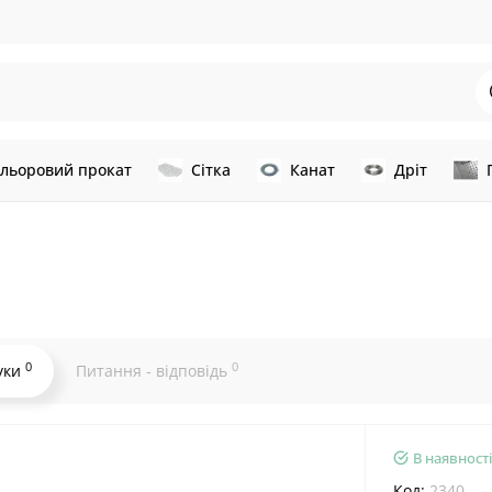
льоровий прокат
Сітка
Канат
Дріт
0
0
уки
Питання - відповідь
В наявності
Код:
2340