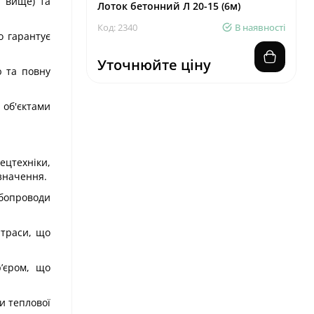
 вище) та
Лоток бетонний Л 20-15 (6м)
Код: 2340
В наявності
о гарантує
Уточнюйте ціну
ю та повну
 об'єктами
ецтехніки,
значення.
убопроводи
 траси, що
’єром, що
и теплової