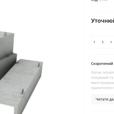
Уточнюй
Скорочений
Лоток теплот
потужний та 
магістральни
граничного п
Читати дал