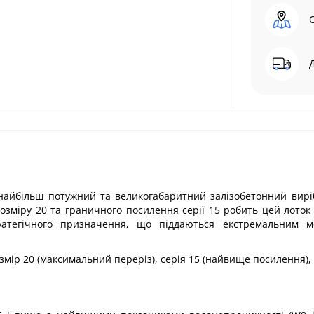
найбільш потужний та великогабаритний залізобетонний виріб
озміру 20 та граничного посилення серії 15 робить цей лото
ратегічного призначення, що піддаються екстремальним м
змір 20 (максимальний переріз), серія 15 (найвище посилення),