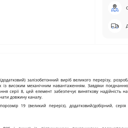
додатковий) залізобетонний виріб великого перерізу, розро
ах із високим механічним навантаженням. Завдяки поєднанн
ння серії 8, цей елемент забезпечує виняткову надійність н
гнати довжину каналу.
орозмір 19 (великий переріз), додатковий/добірний, серія