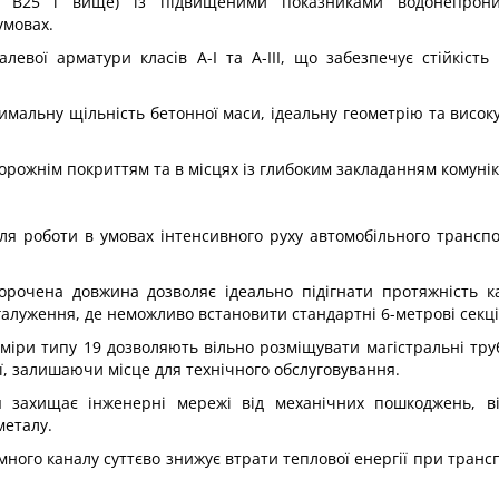
у В25 і вище) із підвищеними показниками водонепрони
умовах.
евої арматури класів А-I та А-III, що забезпечує стійкість
имальну щільність бетонної маси, ідеальну геометрію та високу
 дорожнім покриттям та в місцях із глибоким закладанням комунік
для роботи в умовах інтенсивного руху автомобільного транспо
корочена довжина дозволяє ідеально підігнати протяжність к
галуження, де неможливо встановити стандартні 6-метрові секці
міри типу 19 дозволяють вільно розміщувати магістральні тр
ї, залишаючи місце для технічного обслуговування.
я захищає інженерні мережі від механічних пошкоджень, ві
металу.
много каналу суттєво знижує втрати теплової енергії при транс