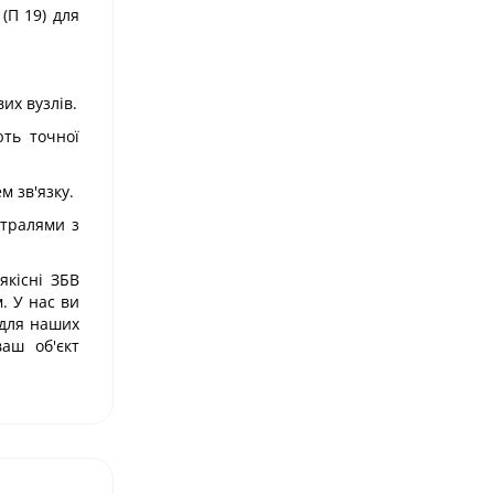
(П 19) для
их вузлів.
ють точної
м зв'язку.
стралями з
якісні ЗБВ
. У нас ви
 для наших
аш об'єкт