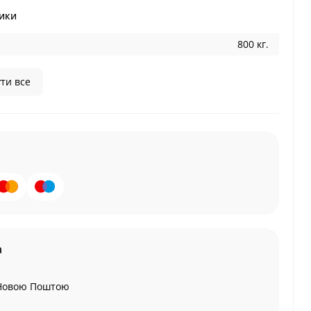
ики
800 кг.
ти все
а
Новою Поштою