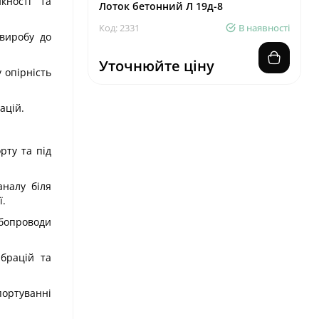
кності та
Лоток бетонний Л 19д-8
Код: 2331
В наявності
 виробу до
Уточнюйте ціну
 опірність
ацій.
рту та під
аналу біля
ї.
убопроводи
брацій та
портуванні