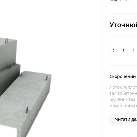
Уточнюй
Скорочений
Лоток теплот
залізобетонн
будівництва 
механічним 
Читати дал