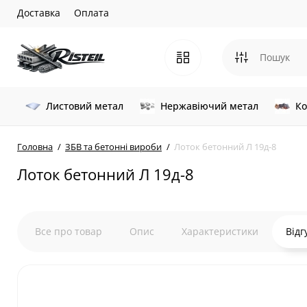
Доставка
Оплата
Листовий метал
Нержавіючий метал
Ко
Головна
ЗБВ та бетонні вироби
Лоток бетонний Л 19д-8
Лоток бетонний Л 19д-8
Все про товар
Опис
Характеристики
Відг