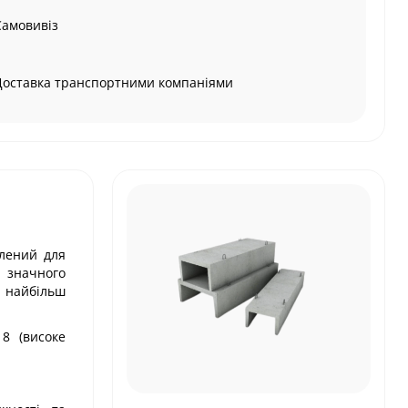
Самовивіз
Доставка транспортними компаніями
блений для
ю значного
а найбільш
 8 (високе