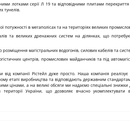
вними лотками серії Л 19 та відповідними плитами перекриття 
х тунелів.
ї потужності в мегаполісах та на територіях великих промислов
алів та великих дренажних систем на ділянках, що потребу
 розміщення магістральних водогонів, силових кабелів та систе
гістичних центрів, промислових майданчиків та під автомагі
и від компанії Рістейл дуже просто. Наша компанія реалізує 
ному етапі виробництва та відповідають державним стандартам
ими цінами, а на великі обсяги ми надаємо спеціальні знижки
й території України, що дозволяє вчасно укомплектувати в