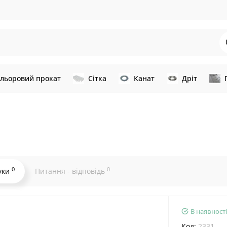
льоровий прокат
Сітка
Канат
Дріт
0
0
уки
Питання - відповідь
В наявності
Код:
2331