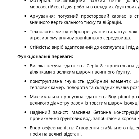
Матеріал: високоміцний важкий бетон (клас
морозостійкості для роботи в складних ґрунтових 
Армування: потужний просторовий каркас із стал
значного вертикального тиску та вібрацій.
Технологія: метод вібропресування гарантує макс
агресивному впливу зовнішнього середовища.
Стійкість: виріб адаптований до експлуатації під
Функціональні переваги:
Висока несуча здатність: Серія 8 спроектована 
ділянками з великим шаром насипного ґрунту.
Конструктивна гнучкість (добірний елемент): С
теплових камер, поворотів та складних вузлів роз
Максимальна пропускна здатність: Внутрішні роз
великого діаметру разом із товстим шаром ізоляці
Надійний захист: Масивна бетонна конструкці
проникнення ґрунтових вод, запобігаючи корозії 
Енергоефективність: Створення стабільного підзе
носія на великі відстані.