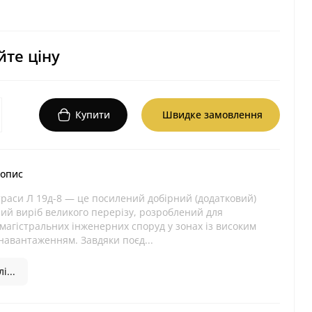
те ціну
Купити
Швидке замовлення
 опис
раси Л 19д-8 — це посилений добірний (додатковий)
ий виріб великого перерізу, розроблений для
магістральних інженерних споруд у зонах із високим
навантаженням. Завдяки поєд...
і...