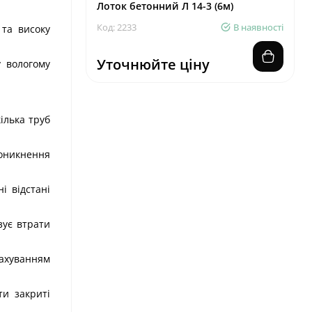
Лоток бетонний Л 14-3 (6м)
Код: 2233
В наявності
 та високу
Уточнюйте ціну
у вологому
ілька труб
роникнення
і відстані
зує втрати
ахуванням
ти закриті