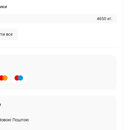
ики
4650 кг.
ти все
а
Новою Поштою