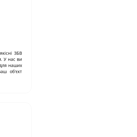
якісні ЗБВ
. У нас ви
 для наших
аш об'єкт