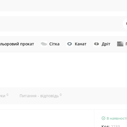
льоровий прокат
Сітка
Канат
Дріт
0
0
уки
Питання - відповідь
В наявності
Код:
2233