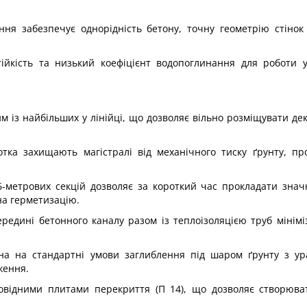
ння забезпечує однорідність бетону, точну геометрію стінок
тійкість та низький коефіцієнт водопоглинання для роботи 
 із найбільших у лінійці, що дозволяє вільно розміщувати дек
отка захищають магістралі від механічного тиску ґрунту, п
-метрових секцій дозволяє за короткий час прокладати значн
на герметизацію.
редині бетонного каналу разом із теплоізоляцією труб мінімі
на на стандартні умови заглиблення під шаром ґрунту з ур
ження.
повідними плитами перекриття (П 14), що дозволяє створюва