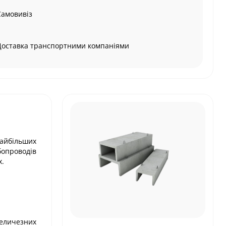
Самовивіз
Доставка транспортними компаніями
найбільших
бопроводів
х.
величезних