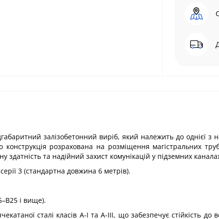
габаритний залізобетонний виріб, який належить до однієї з 
о конструкція розрахована на розміщення магістральних тру
 здатність та надійний захист комунікацій у підземних канала
серії 3 (стандартна довжина 6 метрів).
5–В25 і вище).
катаної сталі класів А-I та А-III, що забезпечує стійкість до 