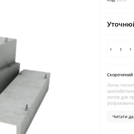
Уточнюй
Скорочений
Лоток тепло
залізобетонн
лотків для п
розрахована 
Читати дал