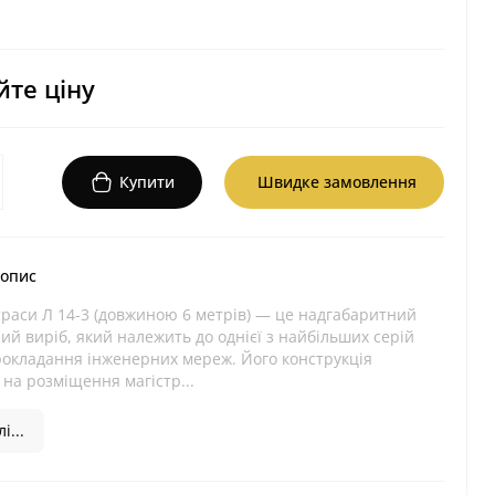
те ціну
Купити
Швидке замовлення
 опис
траси Л 14-3 (довжиною 6 метрів) — це надгабаритний
ий виріб, який належить до однієї з найбільших серій
рокладання інженерних мереж. Його конструкція
на розміщення магістр...
і...