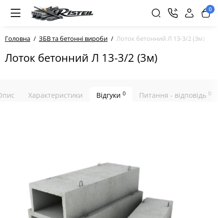
0
Головна
ЗБВ та бетонні вироби
Лоток бетонний Л 13-3/2 (3м)
Лоток бетонний Л 13-3/2 (3м)
0
0
Опис
Характеристики
Відгуки
Питання - відповідь