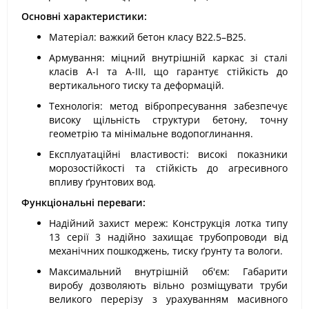
Основні характеристики:
Матеріал: важкий бетон класу В22.5–В25.
Армування: міцний внутрішній каркас зі сталі
класів А-I та А-III, що гарантує стійкість до
вертикального тиску та деформацій.
Технологія: метод вібропресування забезпечує
високу щільність структури бетону, точну
геометрію та мінімальне водопоглинання.
Експлуатаційні властивості: високі показники
морозостійкості та стійкість до агресивного
впливу ґрунтових вод.
Функціональні переваги:
Надійний захист мереж: Конструкція лотка типу
13 серії 3 надійно захищає трубопроводи від
механічних пошкоджень, тиску ґрунту та вологи.
Максимальний внутрішній об'єм: Габарити
виробу дозволяють вільно розміщувати труби
великого перерізу з урахуванням масивного