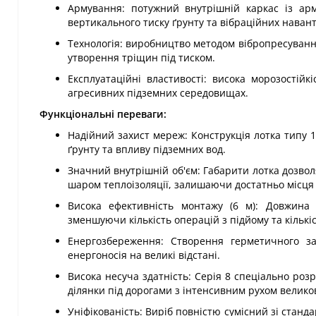
Армування: потужний внутрішній каркас із арма
вертикального тиску ґрунту та вібраційних наван
Технологія: виробництво методом вібропресування
утворення тріщин під тиском.
Експлуатаційні властивості: висока морозостій
агресивних підземних середовищах.
Функціональні переваги:
Надійний захист мереж: Конструкція лотка типу 1
ґрунту та впливу підземних вод.
Значний внутрішній об'єм: Габарити лотка дозвол
шаром теплоізоляції, залишаючи достатньо місця 
Висока ефективність монтажу (6 м): Довжина 6
зменшуючи кількість операцій з підйому та кількі
Енергозбереження: Створення герметичного з
енергоносія на великі відстані.
Висока несуча здатність: Серія 8 спеціально ро
ділянки під дорогами з інтенсивним рухом велико
Уніфікованість: Виріб повністю сумісний зі стан