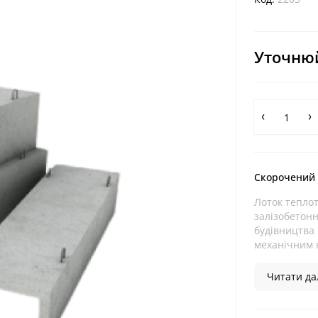
Уточнюй
Скорочений
Лоток тепло
залізобетонн
будівництва 
механічним 
Читати дал