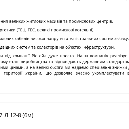
ення великих житлових масивів та промислових центрів.
гетики (ТЕЦ, ТЕС, великі промислові котельні).
лових кабелів високої напруги та магістральних систем зв'язку.
відних систем та колекторів на об'єктах інфраструктури.
и від компанії Рістейл дуже просто. Наша компанія реалізує 
ному етапі виробництва та відповідають державним стандартам
ими цінами, а на великі обсяги ми надаємо спеціальні знижки
й території України, що дозволяє вчасно укомплектувати в
 Л 12-8 (6м)