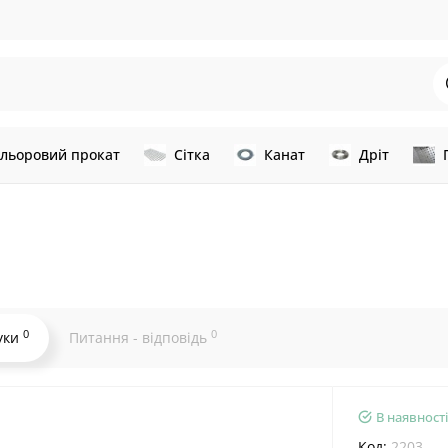
льоровий прокат
Сітка
Канат
Дріт
0
0
уки
Питання - відповідь
В наявності
Код:
2203