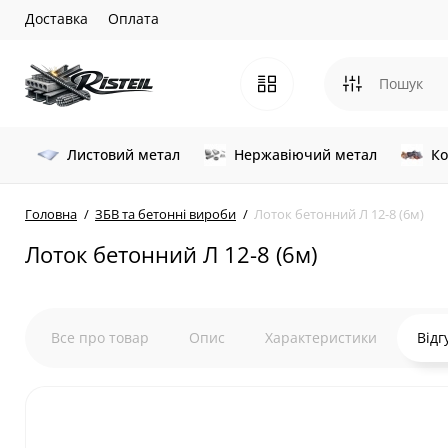
Доставка
Оплата
Листовий метал
Нержавіючий метал
Ко
Головна
ЗБВ та бетонні вироби
Лоток бетонний Л 12-8 (6м)
Лоток бетонний Л 12-8 (6м)
Все про товар
Опис
Характеристики
Відг