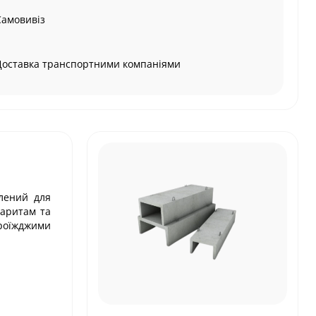
Самовивіз
Доставка транспортними компаніями
лений для
баритам та
проїжджими