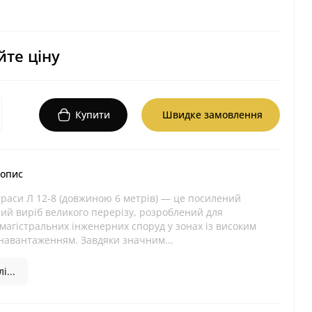
те ціну
Купити
Швидке замовлення
 опис
траси Л 12-8 (довжиною 6 метрів) — це посилений
ий виріб великого перерізу, розроблений для
магістральних інженерних споруд у зонах із високим
навантаженням. Завдяки значним...
і...