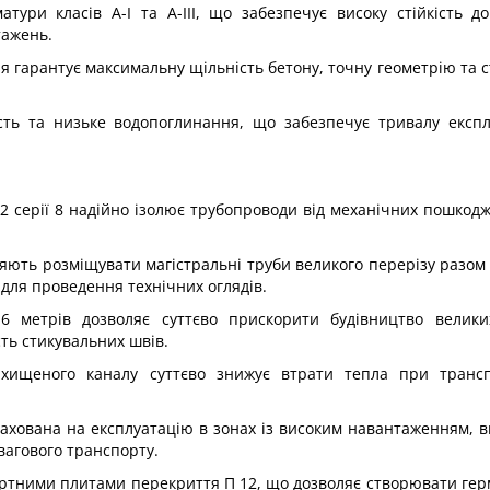
тури класів А-I та А-III, що забезпечує високу стійкість д
тажень.
 гарантує максимальну щільність бетону, точну геометрію та ст
кість та низьке водопоглинання, що забезпечує тривалу експ
2 серії 8 надійно ізолює трубопроводи від механічних пошкодж
яють розміщувати магістральні труби великого перерізу разом 
для проведення технічних оглядів.
 метрів дозволяє суттєво прискорити будівництво великих 
сть стикувальних швів.
ахищеного каналу суттєво знижує втрати тепла при трансп
зрахована на експлуатацію в зонах із високим навантаженням,
вагового транспорту.
дартними плитами перекриття П 12, що дозволяє створювати гер