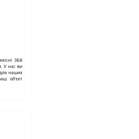
якісні ЗБВ
. У нас ви
 для наших
аш об'єкт