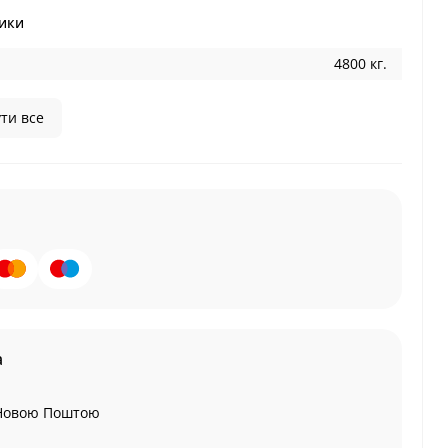
ики
4800 кг.
ти все
а
Новою Поштою