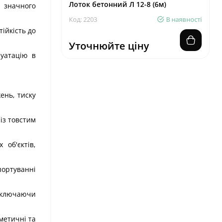
Лоток бетонний Л 12-8 (6м)
о значного
Код: 2203
В наявності
ійкість до
Уточнюйте ціну
луатацію в
ень, тиску
із товстим
об'єктів,
ортуванні
 включаючи
метичні та