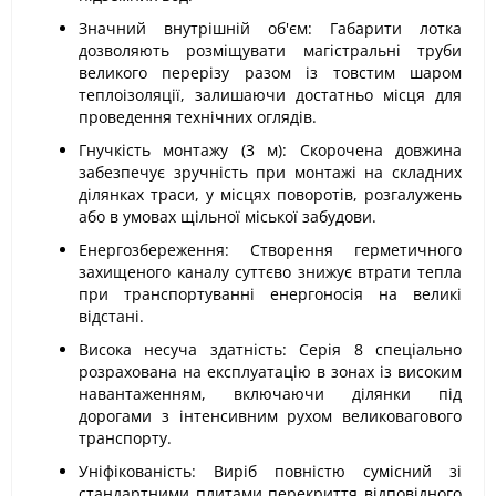
Значний внутрішній об'єм: Габарити лотка
дозволяють розміщувати магістральні труби
великого перерізу разом із товстим шаром
теплоізоляції, залишаючи достатньо місця для
проведення технічних оглядів.
Гнучкість монтажу (3 м): Скорочена довжина
забезпечує зручність при монтажі на складних
ділянках траси, у місцях поворотів, розгалужень
або в умовах щільної міської забудови.
Енергозбереження: Створення герметичного
захищеного каналу суттєво знижує втрати тепла
при транспортуванні енергоносія на великі
відстані.
Висока несуча здатність: Серія 8 спеціально
розрахована на експлуатацію в зонах із високим
навантаженням, включаючи ділянки під
дорогами з інтенсивним рухом великовагового
транспорту.
Уніфікованість: Виріб повністю сумісний зі
стандартними плитами перекриття відповідного