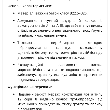
Основні характеристики:
Матеріал: важкий бетон класу В22.5–В25.
Армування: потужний внутрішній каркас із
арматури класів А-I та А-III, що забезпечує високу
стійкість до значного вертикального тиску ґрунту
та вібраційних навантажень.
Технологія: виробництво методом
вібропресування гарантує максимальну
щільність бетону, точну геометрію та стійкість до
утворення тріщин під значним тиском.
Експлуатаційні властивості: висока
морозостійкість та низьке водопоглинання, що
забезпечує тривалу експлуатацію в агресивних
підземних середовищах.
Функціональні переваги:
Надійний захист мереж: Конструкція лотка типу
12 серії 8 надійно ізолює трубопроводи від
механічних пошкоджень, тиску ґрунту та впливу
підземних вод.