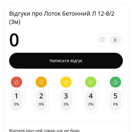
Відгуки про Лоток бетонний Л 12-8/2
(3м)
0
0
Написати відгук
1
2
3
4
5
0%
0%
0%
0%
0%
Відгуків про цей товар ще не було.