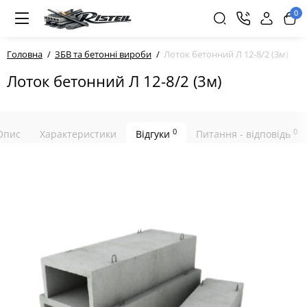
0
Головна
ЗБВ та бетонні вироби
Лоток бетонний Л 12-8/2 (3м)
Лоток бетонний Л 12-8/2 (3м)
0
0
Опис
Характеристики
Відгуки
Питання - відповідь