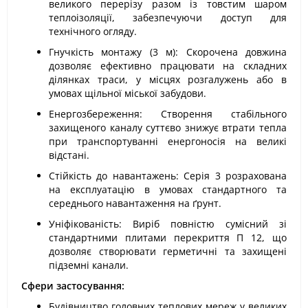
великого перерізу разом із товстим шаром
теплоізоляції, забезпечуючи доступ для
технічного огляду.
Гнучкість монтажу (3 м): Скорочена довжина
дозволяє ефективно працювати на складних
ділянках траси, у місцях розгалужень або в
умовах щільної міської забудови.
Енергозбереження: Створення стабільного
захищеного каналу суттєво знижує втрати тепла
при транспортуванні енергоносія на великі
відстані.
Стійкість до навантажень: Серія 3 розрахована
на експлуатацію в умовах стандартного та
середнього навантаження на ґрунт.
Уніфікованість: Виріб повністю сумісний зі
стандартними плитами перекриття П 12, що
дозволяє створювати герметичні та захищені
підземні канали.
Сфери застосування:
Будівництво головних теплових мереж у великих