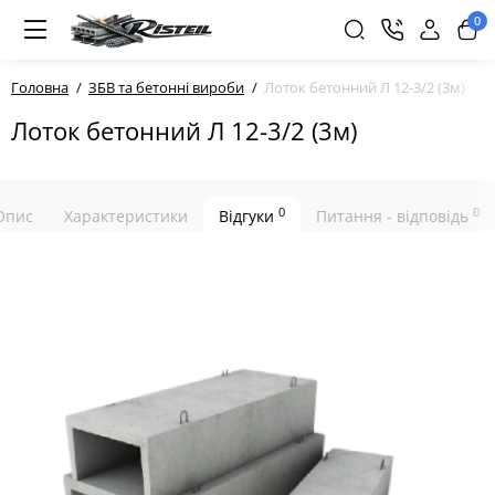
0
Головна
ЗБВ та бетонні вироби
Лоток бетонний Л 12-3/2 (3м)
Лоток бетонний Л 12-3/2 (3м)
0
0
Опис
Характеристики
Відгуки
Питання - відповідь