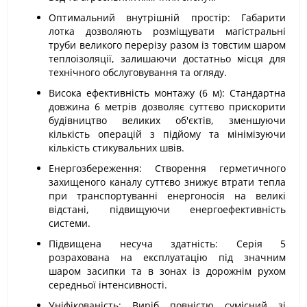
Оптимальний внутрішній простір: Габарити
лотка дозволяють розміщувати магістральні
труби великого перерізу разом із товстим шаром
теплоізоляції, залишаючи достатньо місця для
технічного обслуговування та огляду.
Висока ефективність монтажу (6 м): Стандартна
довжина 6 метрів дозволяє суттєво прискорити
будівництво великих об'єктів, зменшуючи
кількість операцій з підйому та мінімізуючи
кількість стикувальних швів.
Енергозбереження: Створення герметичного
захищеного каналу суттєво знижує втрати тепла
при транспортуванні енергоносія на великі
відстані, підвищуючи енергоефективність
системи.
Підвищена несуча здатність: Серія 5
розрахована на експлуатацію під значним
шаром засипки та в зонах із дорожнім рухом
середньої інтенсивності.
Уніфікованість: Виріб повністю сумісний зі