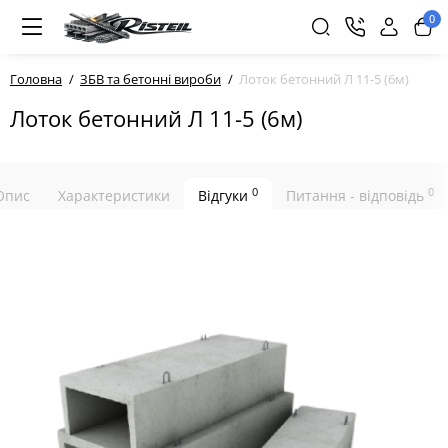
0
Головна
ЗБВ та бетонні вироби
Лоток бетонний Л 11-5 (6м)
Лоток бетонний Л 11-5 (6м)
0
0
Опис
Характеристики
Відгуки
Питання - відповідь