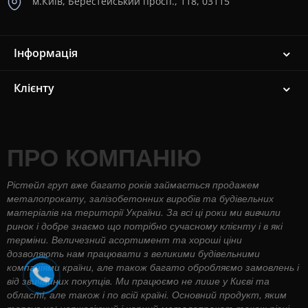
м.Київ, Берестейський просп., 118, 03115
Інформація
Клієнту
ПРО КОМПАНІЮ
Рістейл груп вже багато років займається продажем
металопрокату, залізобетонних виробів та будівельних
матеріалів на території України. За всі ці роки ми вивчили
ринок і добре знаємо що потрібно сучасному клієнту і в які
терміни. Величезний асортимент та хороші ціни
дозволяють нам працювати з великими будівельними
компаніями країни, але також багато обробляємо замовлень і
від звичайних покупців. Ми працюємо не лише у Києві та
області, але також і по всій країні. Основний продукт, яким
торгує це: нержавіючий і чорний металопрокат також різні