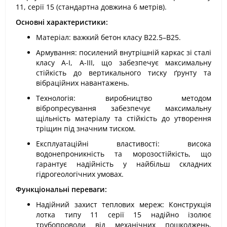
11, серії 15 (стандартна довжина 6 метрів).
Основні характеристики:
Матеріал: важкий бетон класу В22.5–В25.
Армування: посилений внутрішній каркас зі сталі
класу А-I, А-III, що забезпечує максимальну
стійкість до вертикального тиску ґрунту та
вібраційних навантажень.
Технологія: виробництво методом
вібропресування забезпечує максимальну
щільність матеріалу та стійкість до утворення
тріщин під значним тиском.
Експлуатаційні властивості: висока
водонепроникність та морозостійкість, що
гарантує надійність у найбільш складних
гідрогеологічних умовах.
Функціональні переваги:
Надійний захист теплових мереж: Конструкція
лотка типу 11 серії 15 надійно ізолює
трубопроводи від механічних пошкоджень,