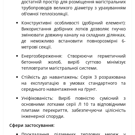
достатній простір для розміщення магістральних
трубопроводів великого діаметру з урахуванням
об'ємної теплоізоляції.
Конструктивні особливості (добірний елемент):
Використання добірних лотків дозволяє гнучко
змінювати довжину каналу на складних ділянках,
де неможливо встановити повнорозмірні 6-
метрові секції.
Енергозбереження: Створюючи герметичний
бетонний жолоб, виріб суттєво мінімізує
тепловтрати магістральної системи.
Стійкість до навантажень: Серія 3 розрахована
на експлуатацію в умовах стандартного та
середнього навантаження на ґрунт.
Уніфікованість: Виріб повністю сумісний з
основними лотками серії Л 10 та відповідними
плитами перекриття, забезпечуючи цілісність
інженерної споруди.
Сфери застосування:
Прокладання підземних теплових мереж у