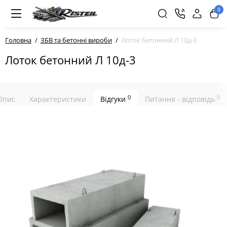
0
Головна
ЗБВ та бетонні вироби
Лоток бетонний Л 10д-3
Лоток бетонний Л 10д-3
0
0
Опис
Характеристики
Відгуки
Питання - відповідь