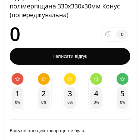
полімерпіщана 330х330х30мм Конус
(попереджувальна)
0
0
Написати відгук
1
2
3
4
5
0%
0%
0%
0%
0%
Відгуків про цей товар ще не було.