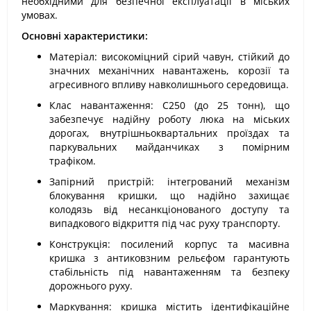
необхідними для безпечної експлуатації в міських
умовах.
Основні характеристики:
Матеріал: високоміцний сірий чавун, стійкий до
значних механічних навантажень, корозії та
агресивного впливу навколишнього середовища.
Клас навантаження: С250 (до 25 тонн), що
забезпечує надійну роботу люка на міських
дорогах, внутрішньоквартальних проїздах та
паркувальних майданчиках з помірним
трафіком.
Запірний пристрій: інтегрований механізм
блокування кришки, що надійно захищає
колодязь від несанкціонованого доступу та
випадкового відкриття під час руху транспорту.
Конструкція: посилений корпус та масивна
кришка з антиковзним рельєфом гарантують
стабільність під навантаженням та безпеку
дорожнього руху.
Маркування: кришка містить ідентифікаційне