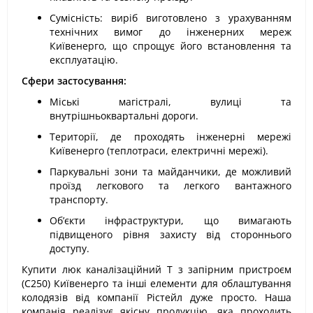
Сумісність: виріб виготовлено з урахуванням
технічних вимог до інженерних мереж
Київенерго, що спрощує його встановлення та
експлуатацію.
Сфери застосування:
Міські магістралі, вулиці та
внутрішньоквартальні дороги.
Території, де проходять інженерні мережі
Київенерго (теплотраси, електричні мережі).
Паркувальні зони та майданчики, де можливий
проїзд легкового та легкого вантажного
транспорту.
Об’єкти інфраструктури, що вимагають
підвищеного рівня захисту від стороннього
доступу.
Купити люк каналізаційний Т з запірним пристроєм
(С250) Київенерго та інші елементи для облаштування
колодязів від компанії Рістейл дуже просто. Наша
компанія реалізує якісну продукцію, яка проходить