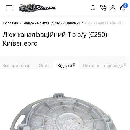
0
Головна
Чавунне лиття
Люки чавунні
Люк каналізаційний Т з з
Люк каналізаційний Т з з/у (С250)
Київенерго
0
0
Все про товар
Опис
Відгуки
Питання - відповідь