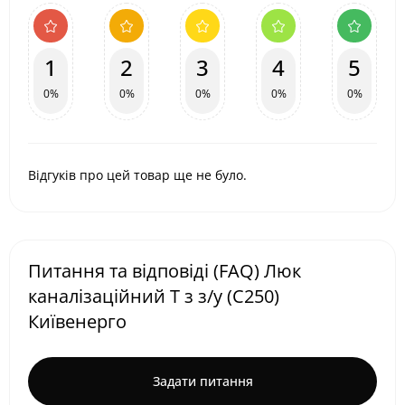
1
2
3
4
5
0%
0%
0%
0%
0%
Відгуків про цей товар ще не було.
Питання та відповіді (FAQ) Люк
каналізаційний Т з з/у (С250)
Київенерго
Задати питання