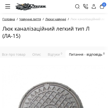
0
Головна
Чавунне лиття
Люки чавунні
Люк каналізаційний легк
Люк каналізаційний легкий тип Л
(ЛА-15)
0
0
Все про товар
Опис
Відгуки
Питання - відповідь