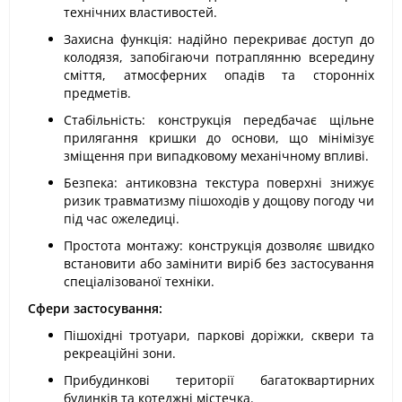
технічних властивостей.
Захисна функція: надійно перекриває доступ до
колодязя, запобігаючи потраплянню всередину
сміття, атмосферних опадів та сторонніх
предметів.
Стабільність: конструкція передбачає щільне
прилягання кришки до основи, що мінімізує
зміщення при випадковому механічному впливі.
Безпека: антиковзна текстура поверхні знижує
ризик травматизму пішоходів у дощову погоду чи
під час ожеледиці.
Простота монтажу: конструкція дозволяє швидко
встановити або замінити виріб без застосування
спеціалізованої техніки.
Сфери застосування:
Пішохідні тротуари, паркові доріжки, сквери та
рекреаційні зони.
Прибудинкові території багатоквартирних
будинків та котеджні містечка.